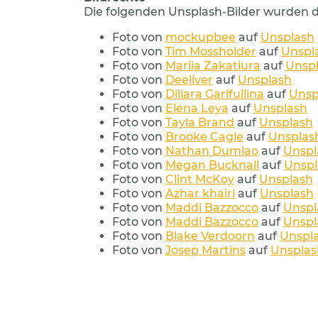
Die folgenden Unsplash-Bilder wurden d
Foto von
mockupbee
auf
Unsplash
Foto von
Tim Mossholder
auf
Unspl
Foto von
Mariia Zakatiura
auf
Unsp
Foto von
Deeliver
auf
Unsplash
Foto von
Diliara Garifullina
auf
Unsp
Foto von
Elena Leya
auf
Unsplash
Foto von
Tayla Brand
auf
Unsplash
Foto von
Brooke Cagle
auf
Unsplas
Foto von
Nathan Dumlao
auf
Unspl
Foto von
Megan Bucknall
auf
Unspl
Foto von
Clint McKoy
auf
Unsplash
Foto von
Azhar khairi
auf
Unsplash
Foto von
Maddi Bazzocco
auf
Unspl
Foto von
Maddi Bazzocco
auf
Unspl
Foto von
Blake Verdoorn
auf
Unspl
Foto von
Josep Martins
auf
Unsplas