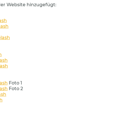
er Website hinzugefügt:
ash
lash
lash
h
ash
ash
ash
Foto 1
ash
Foto 2
ash
h